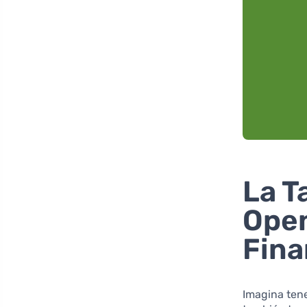
La T
Open
Fina
Imagina tene