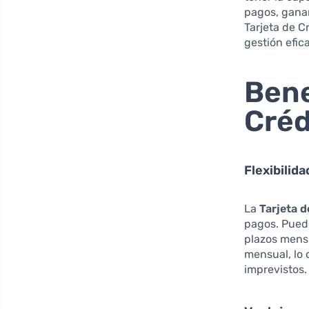
pagos, ganar
Tarjeta de C
gestión efic
Bene
Créd
Flexibilid
La
Tarjeta 
pagos. Puedes
plazos mensu
mensual, lo 
imprevistos.