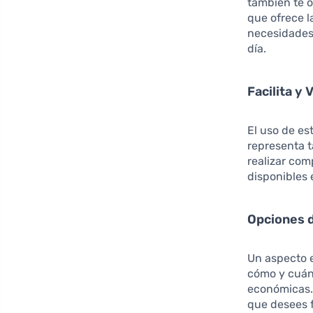
también te 
que ofrece 
necesidades
día.
Facilita y
El uso de es
representa t
realizar co
disponibles 
Opciones d
Un aspecto e
cómo y cuán
económicas. 
que desees f