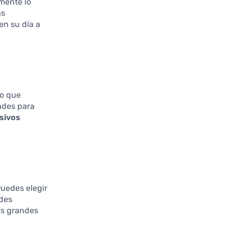
amente lo
as
n su día a
 lo que
dades para
sivos
uedes elegir
ades
nes grandes