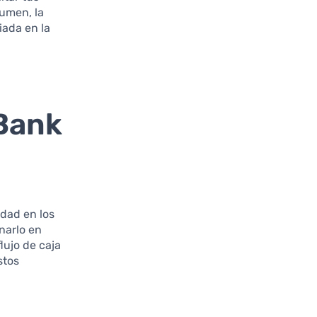
sumen, la
iada en la
Bank
idad en los
onarlo en
lujo de caja
stos