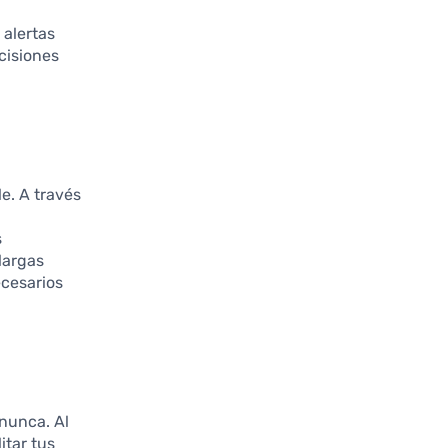
 alertas
cisiones
le. A través
s
largas
ecesarios
nunca. Al
itar tus