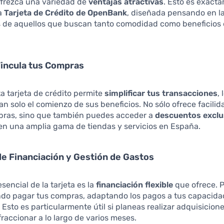
ofrezca una variedad de
ventajas atractivas
. Esto es exact
la
Tarjeta de Crédito de OpenBank
, diseñada pensando en l
 de aquellos que buscan tanto comodidad como beneficios e
 Vincula tus Compras
ta tarjeta de crédito permite
simplificar tus transacciones
,
an solo el comienzo de sus beneficios. No sólo ofrece facili
mpras, sino que también puedes acceder a
descuentos exclu
en una amplia gama de tiendas y servicios en España.
e Financiación y Gestión de Gastos
sencial de la tarjeta es la
financiación flexible
que ofrece. P
do pagar tus compras, adaptando los pagos a tus capacid
Esto es particularmente útil si planeas realizar adquisicio
raccionar a lo largo de varios meses.