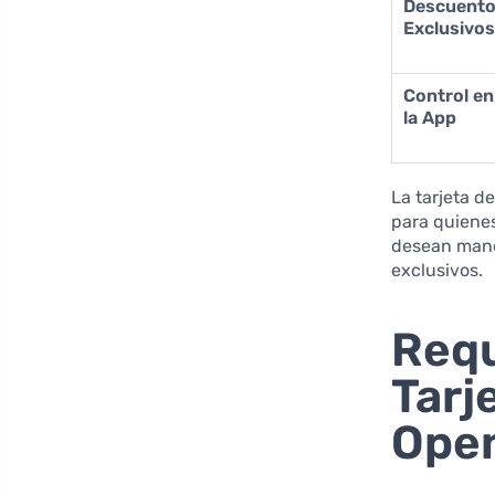
Descuent
Exclusivo
Control en
la App
La tarjeta d
para quienes
desean manej
exclusivos.
Requ
Tarj
Ope