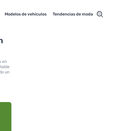
Modelos de vehículos
Tendencias de moda
n
s en
ptable
do un