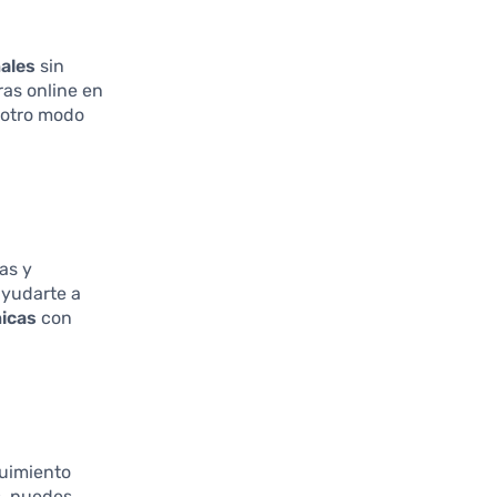
ales
sin
ras online en
e otro modo
as y
ayudarte a
nicas
con
guimiento
s, puedes