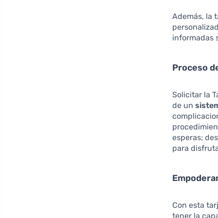
Además, la t
personalizad
informadas 
Proceso de
Solicitar la
de un
sistem
complicacion
procedimien
esperas; des
para disfrut
Empodera
Con esta tar
tener la cap