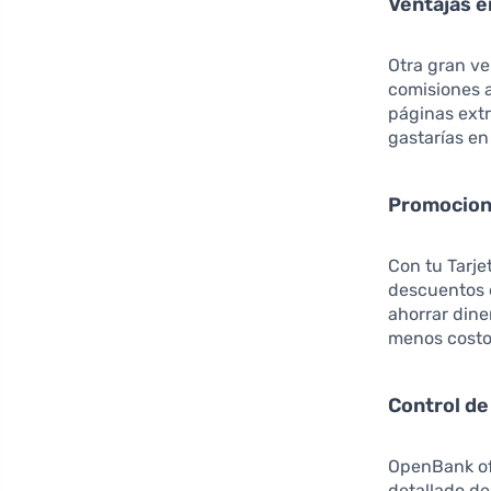
Ventajas e
Otra gran ven
comisiones a
páginas extr
gastarías en
Promocion
Con tu Tarje
descuentos e
ahorrar dine
menos costo
Control de
OpenBank ofr
detallado de