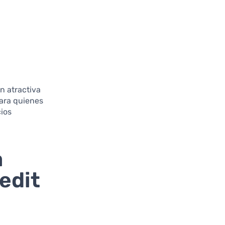
n atractiva
para quienes
cios
a
edit