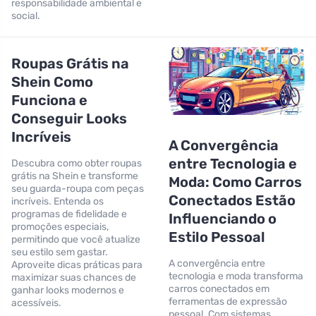
responsabilidade ambiental e
social.
Roupas Grátis na
Shein Como
Funciona e
Conseguir Looks
Incríveis
A Convergência
entre Tecnologia e
Descubra como obter roupas
grátis na Shein e transforme
Moda: Como Carros
seu guarda-roupa com peças
Conectados Estão
incríveis. Entenda os
programas de fidelidade e
Influenciando o
promoções especiais,
Estilo Pessoal
permitindo que você atualize
seu estilo sem gastar.
A convergência entre
Aproveite dicas práticas para
tecnologia e moda transforma
maximizar suas chances de
carros conectados em
ganhar looks modernos e
ferramentas de expressão
acessíveis.
pessoal. Com sistemas