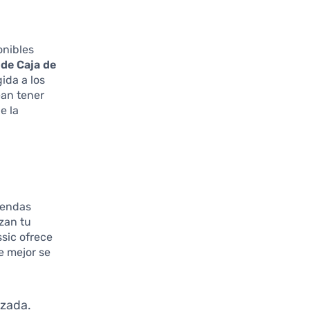
onibles
 de Caja de
ida a los
ean tener
e la
iendas
zan tu
ssic ofrece
e mejor se
nzada.