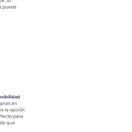
jar tu
ta puede
exibilidad
mpras en
es la opción
rfecto para
ndo que