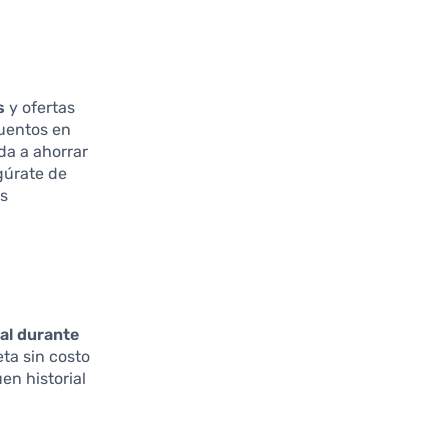
s
y ofertas
uentos en
da a ahorrar
gúrate de
as
ual durante
eta sin costo
en historial