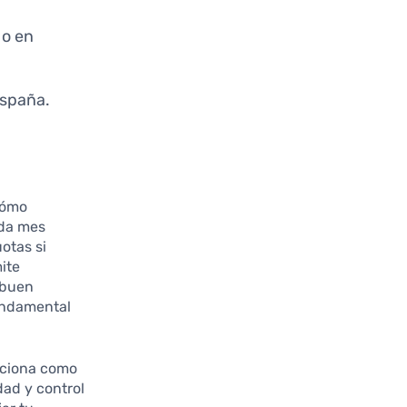
 o en
España.
 cómo
ada mes
otas si
mite
 buen
fundamental
iciona como
dad y control