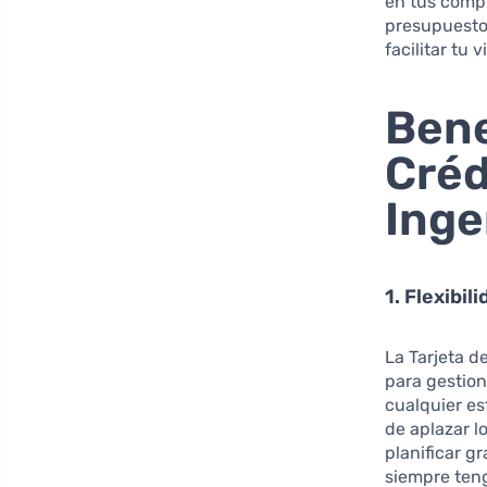
en tus compr
presupuesto
facilitar tu 
Bene
Créd
Inge
1. Flexibil
La Tarjeta d
para gestion
cualquier es
de aplazar l
planificar 
siempre ten