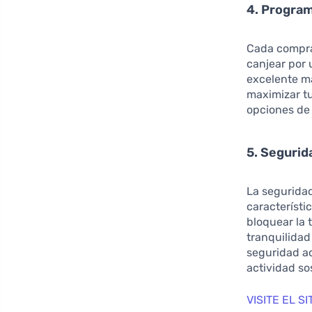
4. Progra
Cada compra
canjear por
excelente ma
maximizar tu
opciones de
5. Segurid
La seguridad
característi
bloquear la 
tranquilidad
seguridad ad
actividad s
VISITE EL 