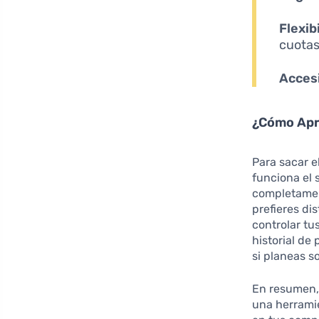
Flexib
cuotas
Accesi
¿Cómo Apr
Para sacar e
funciona el 
completament
prefieres dis
controlar tu
historial de
si planeas so
En resumen,
una herramie