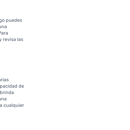
ego puedes
 una
Para
 revisa las
arias
capacidad de
 brinda
 una
a cualquier