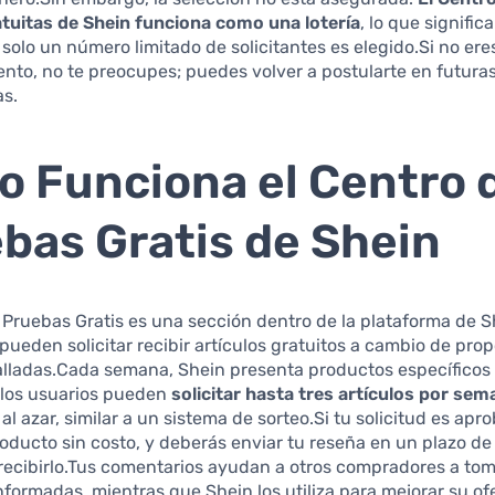
tuitas de Shein funciona como una lotería
, lo que signifi
o solo un número limitado de solicitantes es elegido.Si no ere
tento, no te preocupes; puedes volver a postularte en futura
as.
 Funciona el Centro 
bas Gratis de Shein
 Pruebas Gratis es una sección dentro de la plataforma de 
 pueden solicitar recibir artículos gratuitos a cambio de pro
alladas.Cada semana, Shein presenta productos específicos 
 los usuarios pueden
solicitar hasta tres artículos por sem
 al azar, similar a un sistema de sorteo.Si tu solicitud es apr
roducto sin costo, y deberás enviar tu reseña en un plazo de
recibirlo.Tus comentarios ayudan a otros compradores a to
nformadas, mientras que Shein los utiliza para mejorar su of