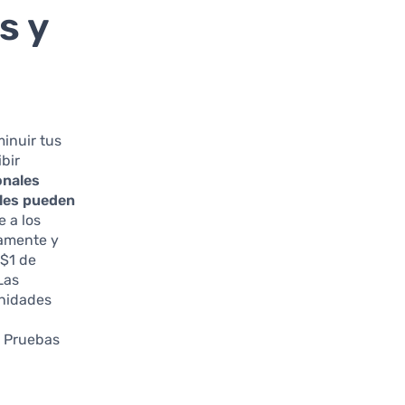
s y
inuir tus
ibir
onales
ales pueden
 a los
iamente y
 $1 de
Las
unidades
e Pruebas