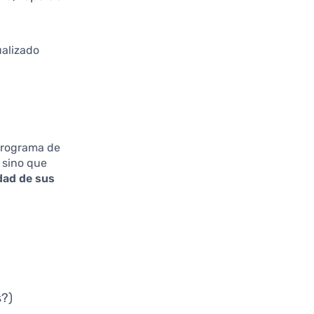
alizado
 Programa de
 sino que
idad de sus
s?)