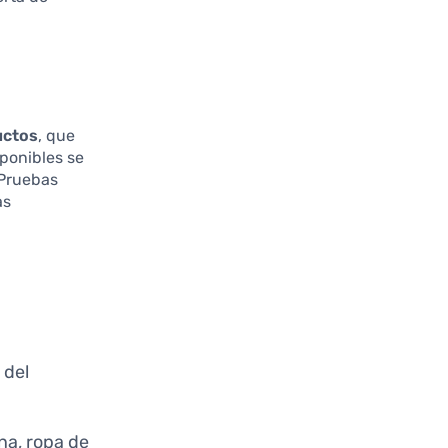
uctos
, que
sponibles se
 Pruebas
as
 del
ina, ropa de