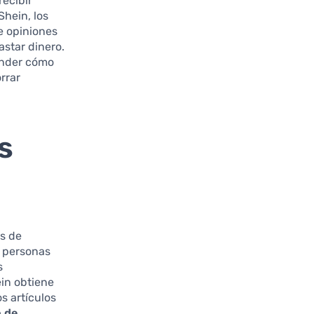
ecibir
Shein, los
e opiniones
astar dinero.
ender cómo
rrar
s
os de
s personas
s
ein obtiene
s artículos
o de