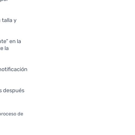
 talla y
te” en la
e la
notificación
as después
 proceso de