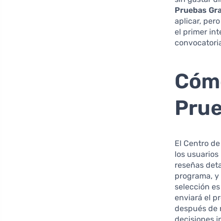
Pruebas Gra
aplicar, per
el primer in
convocatori
Cómo
Prue
El Centro de
los usuarios
reseñas det
programa, y
selección es
enviará el p
después de 
decisiones i