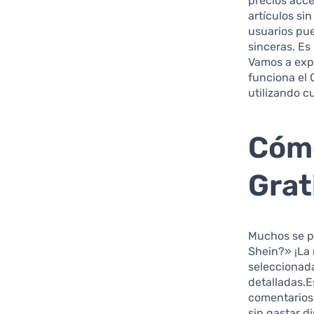
precios acc
artículos si
usuarios pue
sinceras. Es
Vamos a exp
funciona el 
utilizando 
Cómo
Grat
Muchos se pr
Shein?» ¡La 
seleccionada
detalladas.E
comentarios 
sin gastar d