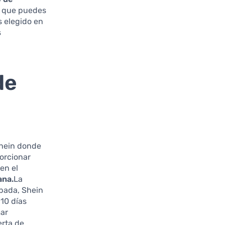
ca que puedes
s elegido en
s
de
Shein donde
porcionar
en el
ana.
La
obada, Shein
 10 días
mar
erta de