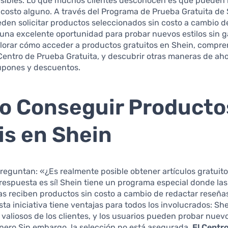
esibles. Lo que muchos clientes desconocen es que pueden r
n costo alguno. A través del Programa de Prueba Gratuita de 
den solicitar productos seleccionados sin costo a cambio d
 una excelente oportunidad para probar nuevos estilos sin g
lorar cómo acceder a productos gratuitos en Shein, compr
Centro de Prueba Gratuita, y descubrir otras maneras de aho
cupones y descuentos.
 Conseguir Producto
is en Shein
eguntan: «¿Es realmente posible obtener artículos gratuit
respuesta es sí! Shein tiene un programa especial donde la
s reciben productos sin costo a cambio de redactar reseña
sta iniciativa tiene ventajas para todos los involucrados: Sh
valiosos de los clientes, y los usuarios pueden probar nuevo
inero.Sin embargo, la selección no está asegurada.
El Centr