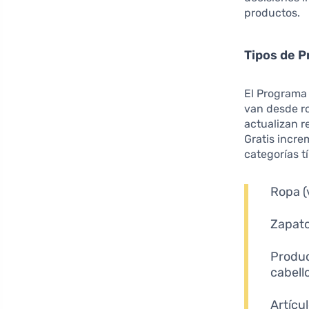
productos.
Tipos de P
El Programa
van desde ro
actualizan r
Gratis incre
categorías t
Ropa (
Zapato
Produc
cabell
Artícu