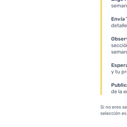
semana
Envía 
detalle
Obser
secció
seman
Espera
y tu p
Publi
de la 
Si no eres s
selección es