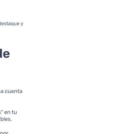
 destaque y
de
na cuenta
s” en tu
bles.
 por