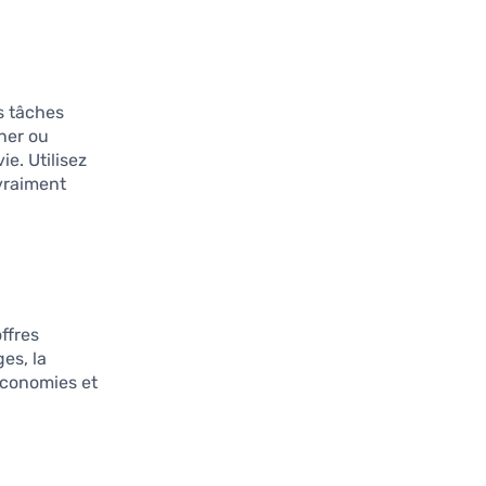
s tâches
îner ou
ie. Utilisez
vraiment
ffres
es, la
 économies et