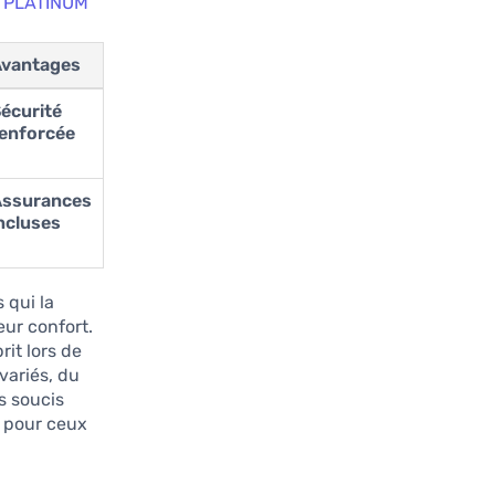
 PLATINUM
vantages
écurité
enforcée
ssurances
ncluses
 qui la
eur confort.
rit lors de
variés, du
s soucis
x pour ceux