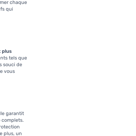
former chaque
fs qui
 plus
ants tels que
s souci de
ère vous
le garantit
e
complets.
rotection
De plus, un