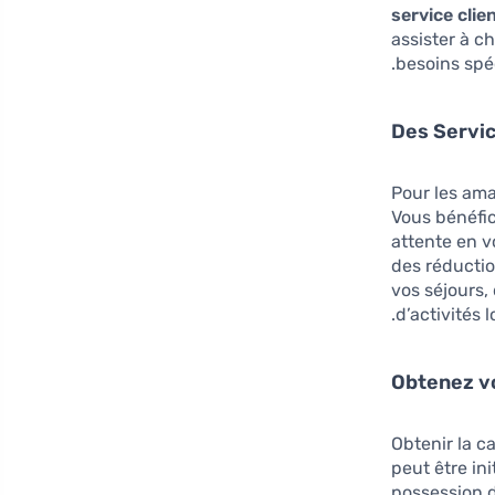
service clie
assister à c
besoins spé
Des Servic
Pour les ama
Vous bénéfic
attente en v
des réductio
vos séjours, 
d’activités l
Obtenez v
Obtenir la c
peut être in
possession 