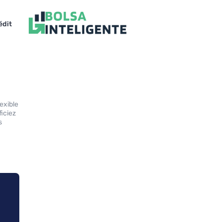
édit
exible
ficiez
s