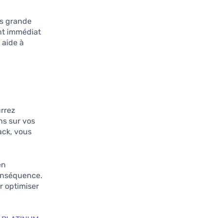
us grande
ent immédiat
 aide à
rrez
ns sur vos
ack, vous
en
conséquence.
r optimiser