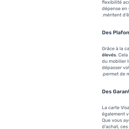
flexibilité 
dépense en u
méritent d’ê
Des Plafo
Grâce à la c
élevés
. Cela
du mobilier 
dépasser votr
permet de m
Des Garant
La carte Vis
également v
Que vous aye
d’achat, ces