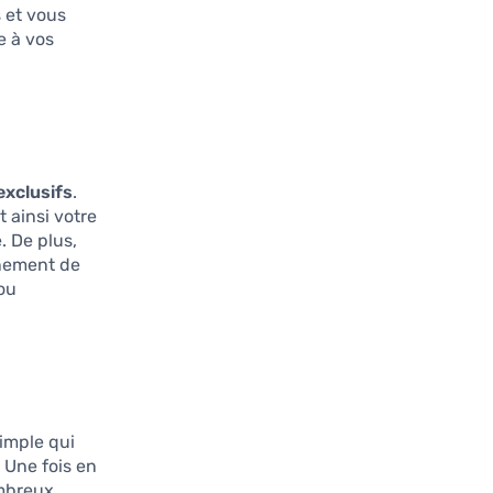
 et vous
e à vos
exclusifs
.
 ainsi votre
. De plus,
inement de
 ou
simple qui
 Une fois en
ombreux