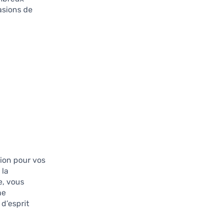
asions de
tion pour vos
 la
e, vous
ne
 d’esprit