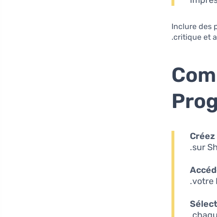
Impres
Inclure des 
critique et
Comm
Prog
Créez
sur Sh
Accéde
votre 
Sélect
chaqu