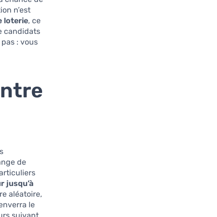
ion n’est
 loterie
, ce
de candidats
 pas : vous
ntre
es
hange de
rticuliers
r jusqu’à
re aléatoire,
enverra le
urs suivant