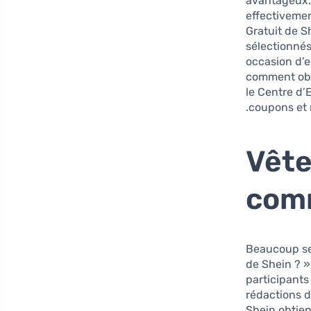
avantageux. 
effectivemen
Gratuit de S
sélectionnés
occasion d’
comment obt
le Centre d’
coupons et 
Vête
com
Beaucoup se 
de Shein ? »
participants
rédactions d
Shein obtien