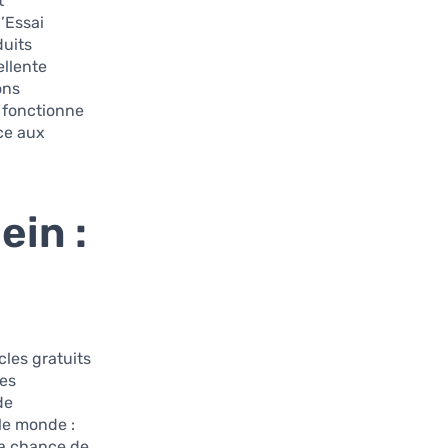
t
’Essai
duits
ellente
ons
 fonctionne
ce aux
ein :
cles gratuits
des
de
le monde :
 la chance de