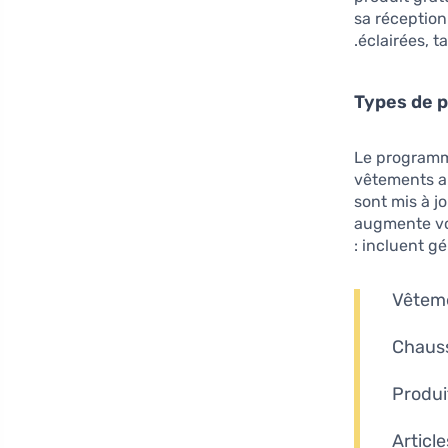
sa réception
éclairées, t
Types de p
Le programm
vêtements au
sont mis à j
augmente vo
incluent gé
Vêteme
Chauss
Produi
Article