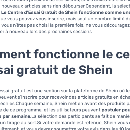
 nouveaux articles sans rien débourser.Cependant, la sélect
.
Le Centre d’Essai Gratuit de Shein fonctionne comme une
 que vous pouvez vous inscrire, mais seul un nombre limité 
i vous n’êtes pas choisi la première fois, ne vous découragez
er à nouveau lors des prochaines sessions.
ent fonctionne le ce
sai gratuit de Shein
essai gratuit est une section sur la plateforme de Shein où l
 peuvent s’inscrire pour recevoir des articles gratuits en éc
fléchies.Chaque semaine, Shein met en avant des produits pa
e de ce programme, et les utilisateurs peuvent
postuler pou
es par semaine.
La sélection des participants se fait de maniè
un tirage au sort.Si votre demande est retenue, Shein vous 
uitement, et vous devrez soumettre votre avis dans les 10 jo