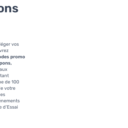
ons
léger vos
vrez
odes promo
upons,
 aux
ctant
he de 100
de votre
des
vénements
 d’Essai