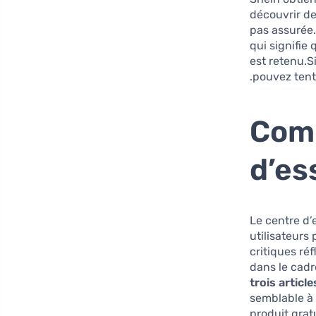
découvrir de
pas assurée
qui signifie
est retenu.S
pouvez tent
Comm
d’es
Le centre d’
utilisateurs
critiques ré
dans le cadr
trois articl
semblable à 
produit grat