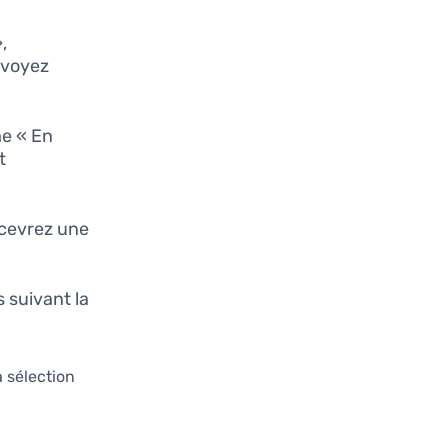
,
envoyez
e « En
t
ecevrez une
s suivant la
 sélection