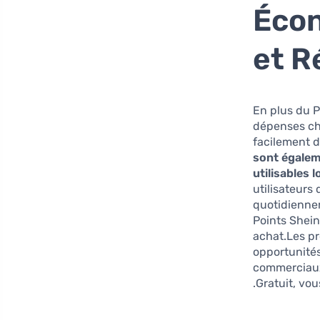
Écon
et R
En plus du P
dépenses che
facilement d
sont égalem
utilisables 
utilisateurs
quotidienne
Points Shein
achat.Les pr
opportunité
commerciaux
Gratuit, vo