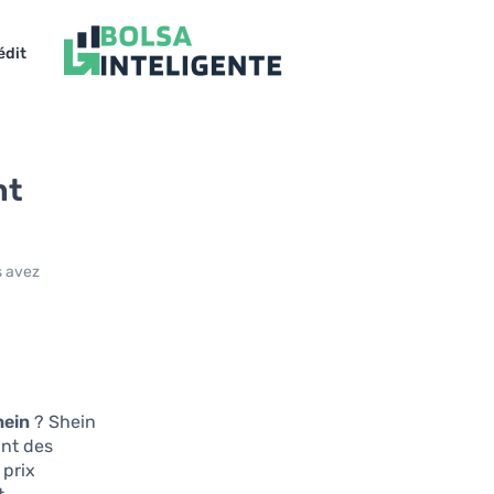
édit
nt
s avez
hein
? Shein
ant des
 prix