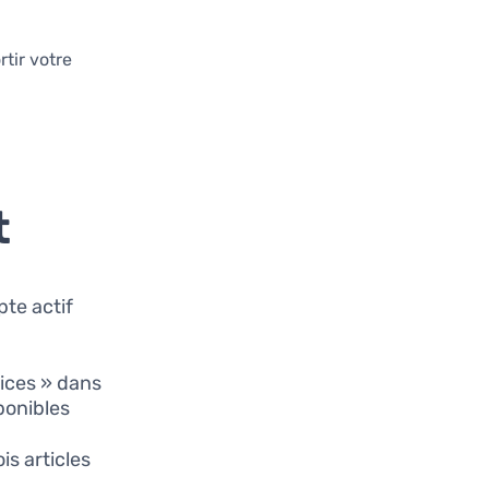
rtir votre
t
te actif
vices » dans
ponibles.
is articles