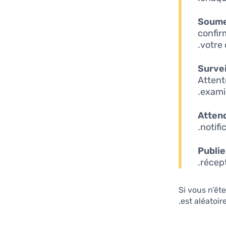
Soume
confir
votre
Survei
Attent
exami
Attend
notifi
Publie
récept
Si vous n’êt
est aléatoi