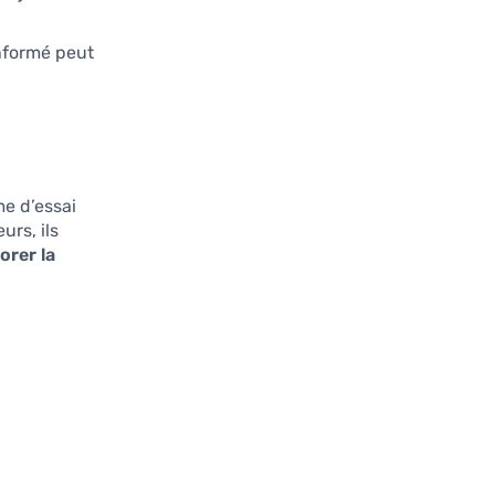
nformé peut
me d’essai
rs, ils
orer la