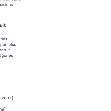
cisions
uit
t des
sponibles
ratuit
égories
heveux)
ie)