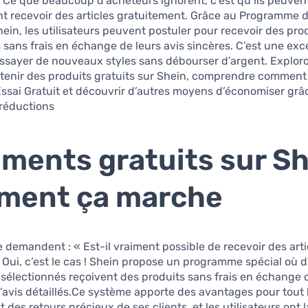
Ce que beaucoup d’acheteurs ignorent, c’est qu’ils peuven
t recevoir des articles gratuitement. Grâce au Programme d
hein, les utilisateurs peuvent postuler pour recevoir des pro
 sans frais en échange de leurs avis sincères. C’est une exc
essayer de nouveaux styles sans débourser d’argent. Explor
enir des produits gratuits sur Shein, comprendre comment
Essai Gratuit et découvrir d’autres moyens d’économiser grâ
réductions.
ments gratuits sur Sh
ment ça marche
demandent : « Est-il vraiment possible de recevoir des arti
 Oui, c’est le cas ! Shein propose un programme spécial où 
 sélectionnés reçoivent des produits sans frais en échange 
’avis détaillés.Ce système apporte des avantages pour tout 
t des retours précieux de ses clients, et les utilisateurs ont