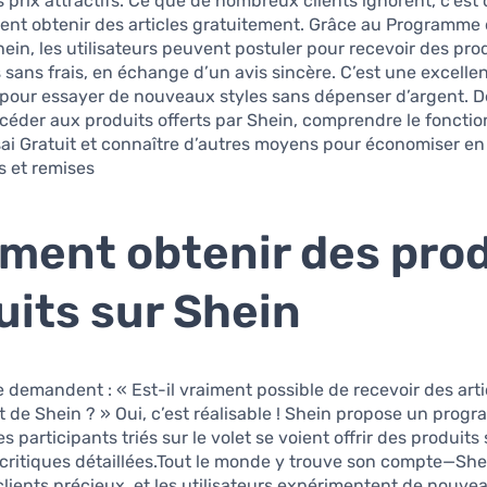
 prix attractifs. Ce que de nombreux clients ignorent, c’est 
ent obtenir des articles gratuitement. Grâce au Programme 
hein, les utilisateurs peuvent postuler pour recevoir des pro
 sans frais, en échange d’un avis sincère. C’est une excelle
 pour essayer de nouveaux styles sans dépenser d’argent. 
éder aux produits offerts par Shein, comprendre le fonct
ai Gratuit et connaître d’autres moyens pour économiser en 
 et remises.
ent obtenir des prod
uits sur Shein
demandent : « Est-il vraiment possible de recevoir des arti
 de Shein ? » Oui, c’est réalisable ! Shein propose un prog
s participants triés sur le volet se voient offrir des produits
ritiques détaillées.Tout le monde y trouve son compte—Shei
clients précieux, et les utilisateurs expérimentent de nouvea