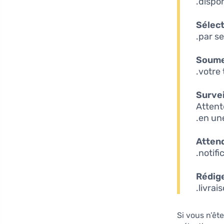
dispon
Sélect
par se
Soume
votre 
Survei
Attent
en un
Attend
notifi
Rédige
livrais
Si vous n’êt