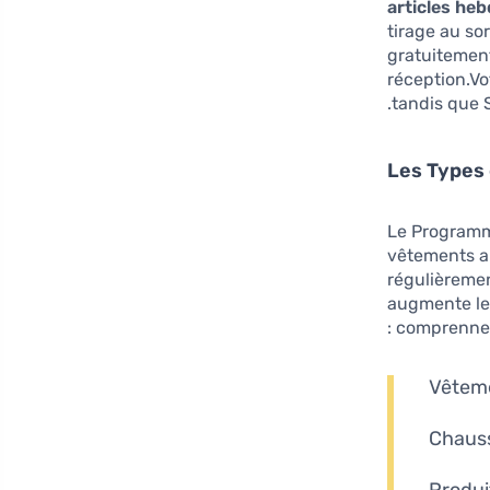
articles he
tirage au so
gratuitement
réception.Vot
tandis que S
Les Types 
Le Programm
vêtements au
régulièremen
augmente les
comprennen
Vêteme
Chauss