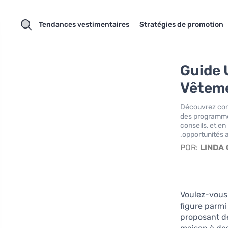
Tendances vestimentaires
Stratégies de promotion
Guide 
Vêteme
Découvrez comm
des programme
conseils, et en
opportunités a
POR:
LINDA
Voulez-vous
figure parmi
proposant de