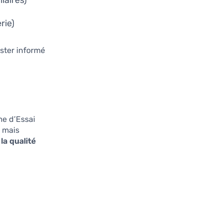
laires)
rie)
ster informé
me d’Essai
, mais
la qualité