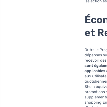
sélection e
Écon
et R
Outre le Pro
dépenses sur
recevoir des
sont égalem
applicables
aux utilisat
quotidiennem
Shein équiva
promotions s
supplémenta
shopping.En