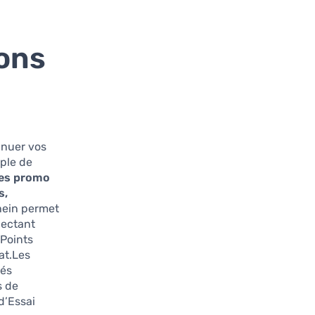
ons
inuer vos
mple de
es promo
s,
hein permet
nectant
 Points
at.Les
tés
s de
d’Essai