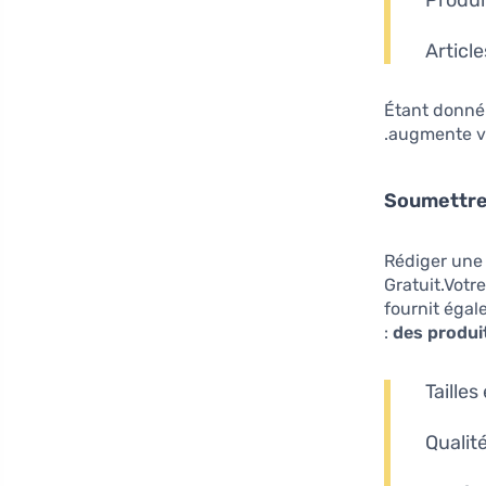
Produi
Article
Étant donné
augmente vo
Soumettre
Rédiger une 
Gratuit.Votr
fournit éga
des produi
Taille
Qualit