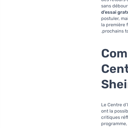
sans débours
d’essai gra
postuler, ma
la première 
prochains to
Comm
Cent
She
Le Centre d’
ont la possi
critiques ré
programme, a