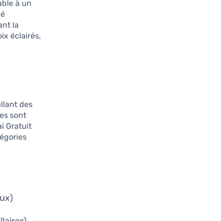
able à un
yé
ant la
ix éclairés,
allant des
es sont
i Gratuit
tégories
oux)