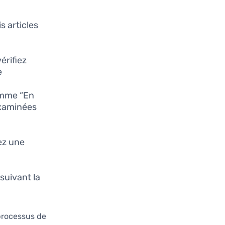
s articles
vérifiez
.
omme “En
examinées
ez une
suivant la
 processus de