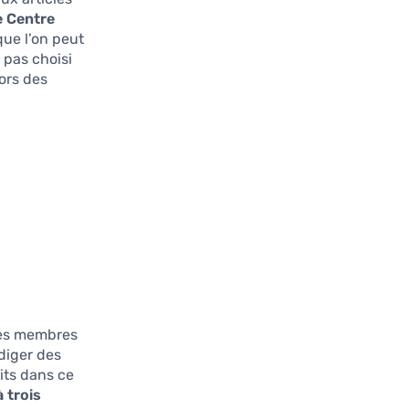
e Centre
 que l’on peut
 pas choisi
ors des
 les membres
édiger des
its dans ce
 trois