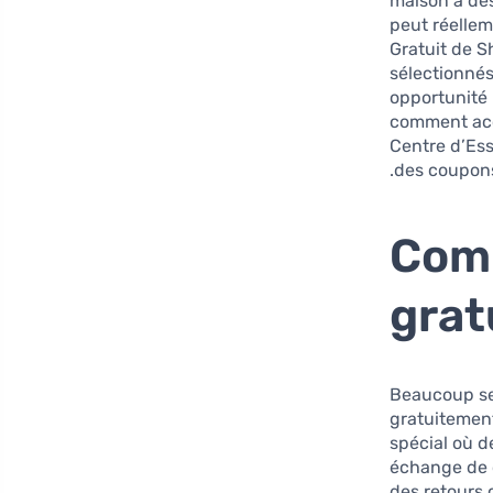
maison à des
peut réellem
Gratuit de S
sélectionnés
opportunité
comment acc
Centre d’Ess
des coupons
Comm
grat
Beaucoup se 
gratuitement
spécial où de
échange de c
des retours 