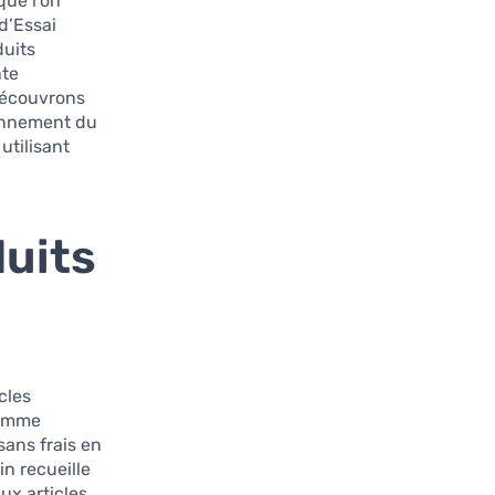
que l’on
d’Essai
duits
nte
Découvrons
ionnement du
utilisant
uits
cles
ramme
 sans frais en
n recueille
ux articles