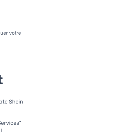
guer votre
t
pte Shein
Services”
i