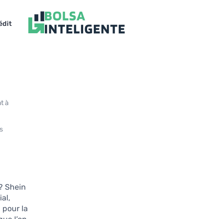
édit
t à
s.
? Shein
al,
 pour la