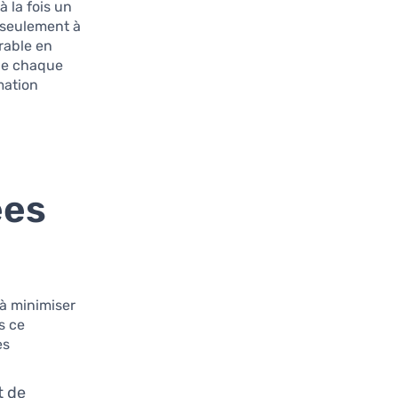
 la fois un
 seulement à
rable en
que chaque
mation
ées
 à minimiser
s ce
 :
t de