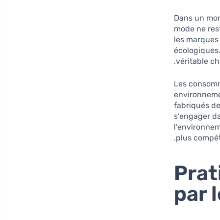
Dans un mond
mode ne res
les marques
écologiques
véritable c
Les consomm
environnemen
fabriqués d
s’engager d
l’environne
plus compéti
Prat
par 