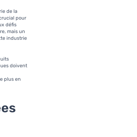
ie de la
rucial pour
x défis
re, mais un
e industrie.
uits
ques doivent
e plus en
ées