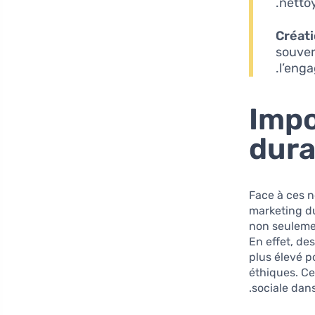
netto
Créati
souven
l’eng
Impo
dura
Face à ces n
marketing d
non seuleme
En effet, de
plus élevé 
éthiques. Ce
sociale dans