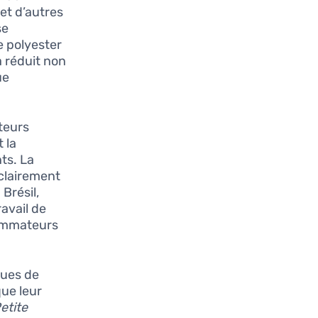
et d’autres
se
e polyester
a réduit non
ue
teurs
 la
ts. La
 clairement
Brésil,
ravail de
sommateurs
ques de
que leur
etite