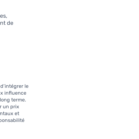
es,
ent de
d’intégrer le
x influence
 long terme.
r un prix
ntaux et
ponsabilité