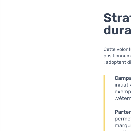
Stra
dura
Cette volon
positionnem
adoptent d
Campag
initia
exempl
vêtem
Parten
permet
marque