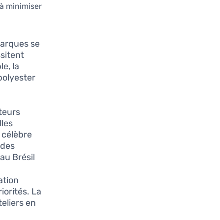
 à minimiser
marques se
ssitent
e, la
polyester
teurs
lles
, célèbre
 des
au Brésil.
ation
iorités. La
eliers en