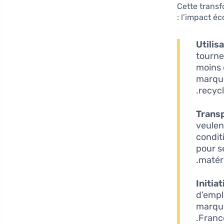
Cette transf
l’impact éc
Utilis
tourne
moins 
marqu
recycl
Transp
veulen
condit
pour s
matéri
Initia
d’empl
marq
France