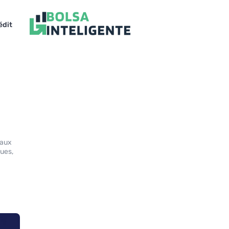
édit
 aux
ues,