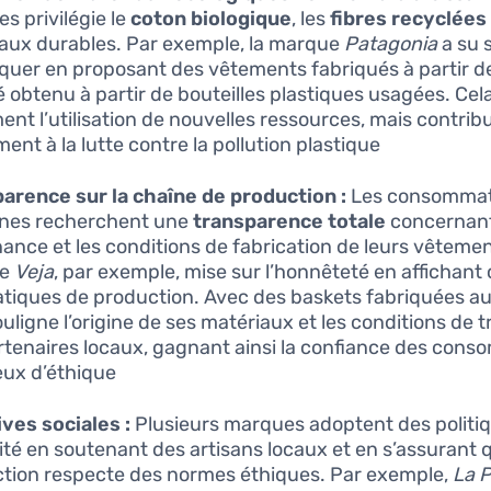
s privilégie le
coton biologique
, les
fibres recyclées
aux durables. Par exemple, la marque
Patagonia
a su 
uer en proposant des vêtements fabriqués à partir d
é obtenu à partir de bouteilles plastiques usagées. Cel
ent l’utilisation de nouvelles ressources, mais contrib
ent à la lutte contre la pollution plastique.
arence sur la chaîne de production :
Les consomma
nes recherchent une
transparence totale
concernant
ance et les conditions de fabrication de leurs vêtemen
ue
Veja
, par exemple, mise sur l’honnêteté en affichant
atiques de production. Avec des baskets fabriquées au 
uligne l’origine de ses matériaux et les conditions de t
rtenaires locaux, gagnant ainsi la confiance des con
ux d’éthique.
tives sociales :
Plusieurs marques adoptent des politi
rité en soutenant des artisans locaux et en s’assurant 
tion respecte des normes éthiques. Par exemple,
La P