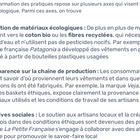
ormation des pratiques repose sur plusieurs axes qui visent
ologique. Parmi ces axes, on trouve :
ation de matériaux écologiques :
De plus en plus de 
nt vers le
coton bio
ou les
fibres recyclées
, qui néce
d’eau et n’utilisent pas de pesticides nocifs. Par exempl
e française
Patagonia
a développé des vêtements en 
é à partir de bouteilles plastiques usagées.
arence sur la chaîne de production :
Les consomma
t savoir d’où proviennent leurs vêtements et dans que
ions ils ont été fabriqués. Par exemple, la marque
Veja
es baskets éthiques, expose clairement la provenance
aux utilisés et les conditions de travail de ses artisans 
tives sociales :
Le soutien aux artisans locaux et la cré
ois dans des conditions éthiques sont devenues des pr
ue
La Petite Française
s’engage à collaborer avec des at
 pour promouvoir le savoir-faire local.