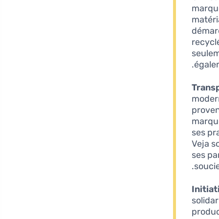
marque
matéri
démarq
recycl
seulem
égalem
Transp
moder
proven
marq
ses pr
Veja so
ses pa
soucie
Initia
solida
produc