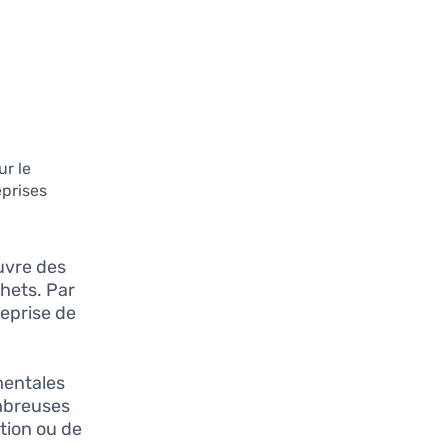
ur le
eprises
uvre des
chets. Par
eprise de
mentales
ombreuses
tion ou de