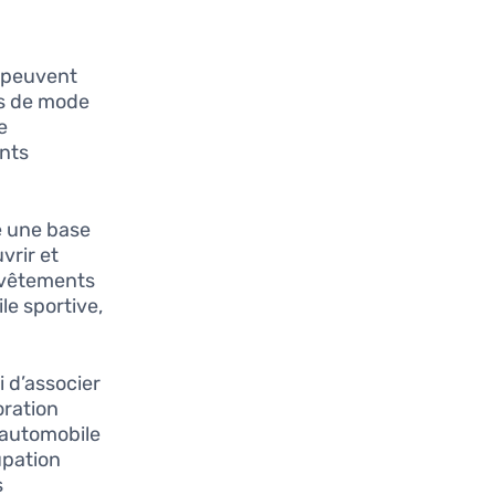
s peuvent
es de mode
e
ents
 une base
vrir et
 vêtements
le sportive,
 d’associer
oration
 automobile
upation
s