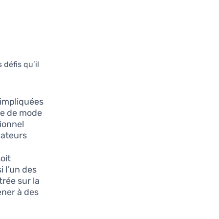
défis qu’il
 impliquées
ue de mode
ionnel
ateurs.
oit
i l’un des
rée sur la
mener à des