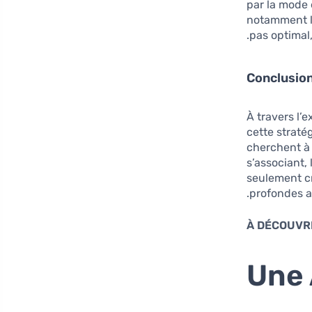
par la mode 
notamment le
pas optimal,
Conclusio
À travers l’
cette straté
cherchent à 
s’associant,
seulement cr
profondes a
À DÉCOUVRI
Une 