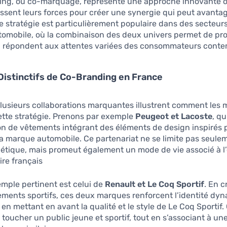
ing, ou co-marquage, représente une approche innovante 
sent leurs forces pour créer une synergie qui peut avantag
te stratégie est particulièrement populaire dans des secteu
tomobile, où la combinaison des deux univers permet de pr
i répondent aux attentes variées des consommateurs conte
istinctifs de Co-Branding en France
lusieurs collaborations marquantes illustrent comment les
ette stratégie. Prenons par exemple
Peugeot et Lacoste
, qu
on de vêtements intégrant des éléments de design inspirés p
la marque automobile. Ce partenariat ne se limite pas seule
hétique, mais promeut également un mode de vie associé à l
ire français.
mple pertinent est celui de
Renault et Le Coq Sportif
. En 
ements sportifs, ces deux marques renforcent l’identité dy
 en mettant en avant la qualité et le style de Le Coq Sportif
 toucher un public jeune et sportif, tout en s’associant à u