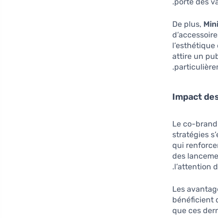
porte des va
De plus,
Mini
d’accessoir
l’esthétique
attire un pu
particulière
Impact des
Le co-brand
stratégies 
qui renforce
des lancemen
l’attention 
Les avantage
bénéficient d
que ces dern