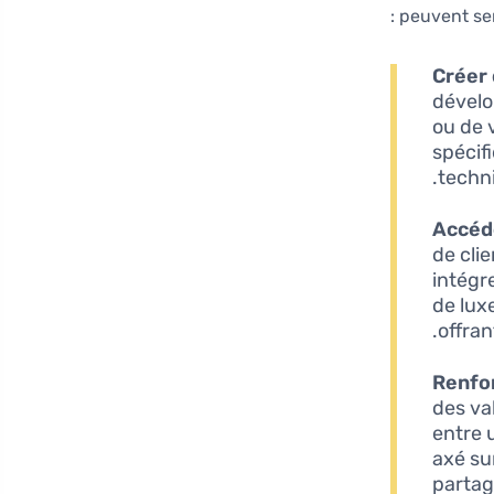
peuvent serv
Créer
dévelo
ou de 
spécif
techni
Accéd
de cli
intégr
de lux
offran
Renfo
des va
entre 
axé su
partag