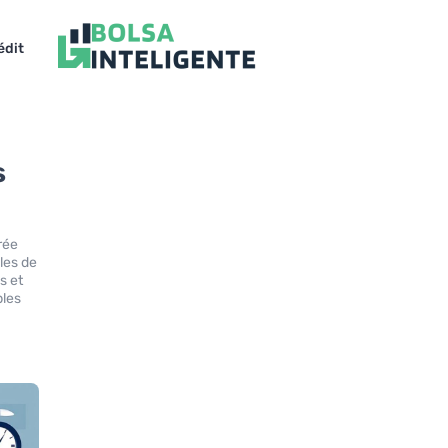
édit
s
rée
les de
s et
les.