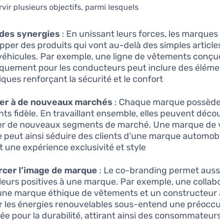
ir plusieurs objectifs, parmi lesquels :
 des synergies
: En unissant leurs forces, les marque
pper des produits qui vont au-delà des simples articl
véhicules. Par exemple, une ligne de vêtements conçu
iquement pour les conducteurs peut inclure des élém
ques renforçant la sécurité et le confort.
er à de nouveaux marchés
: Chaque marque possède
ents fidèle. En travaillant ensemble, elles peuvent décou
er de nouveaux segments de marché. Une marque de
e peut ainsi séduire des clients d’une marque automobi
t une expérience exclusivité et style.
rcer l’image de marque
: Le co-branding permet aussi
leurs positives à une marque. Par exemple, une collab
une marque éthique de vêtements et un constructeur
r les énergies renouvelables sous-entend une préocc
ée pour la durabilité, attirant ainsi des consommateur