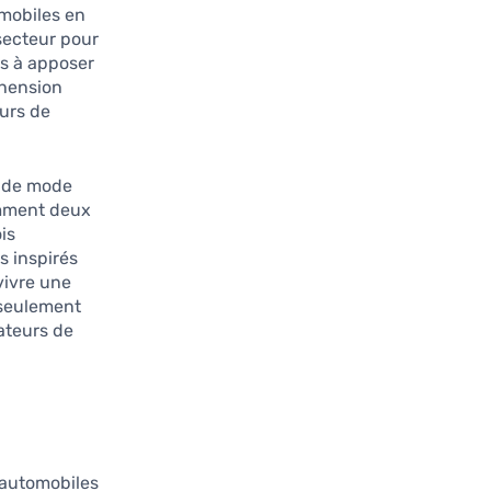
omobiles en
secteur pour
as à apposer
éhension
urs de
n de mode
omment deux
is
s inspirés
vivre une
 seulement
ateurs de
 automobiles