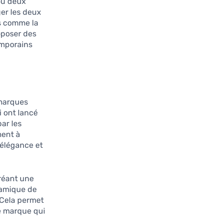
où deux
er les deux
rs comme la
oposer des
mporains.
 marques
i ont lancé
ar les
ment à
’élégance et
créant une
namique de
. Cela permet
ne marque qui