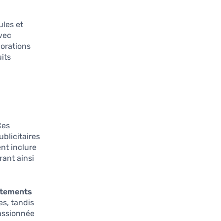
ules et
vec
borations
uits
Ces
blicitaires
nt inclure
rant ainsi
êtements
es, tandis
passionnée