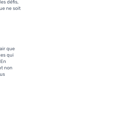
es défis,
ue ne soit
lair que
ues qui
 En
nt non
lus