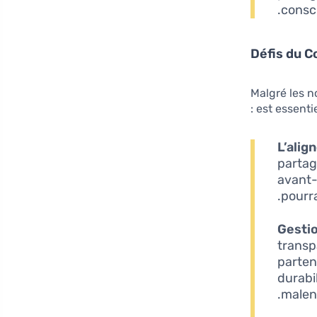
consc
Défis du 
Malgré les n
est essentie
L’alig
partag
avant-
pourr
Gesti
transp
parten
durabil
malen