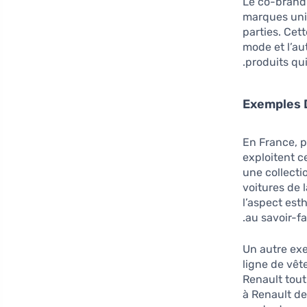
Le co-brand
marques unis
parties. Cet
mode et l’au
produits qu
Exemples D
En France, p
exploitent c
une collecti
voitures de 
l’aspect est
au savoir-fa
Un autre exe
ligne de vêt
Renault tout
à Renault de