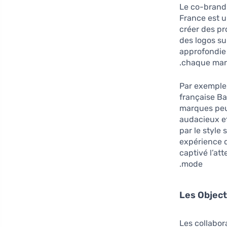
Le co-brandi
France est u
créer des pr
des logos s
approfondie
chaque mar
Par exemple,
française B
marques peuv
audacieux et
par le style
expérience d
captivé l’a
mode.
Les Object
Les collabor