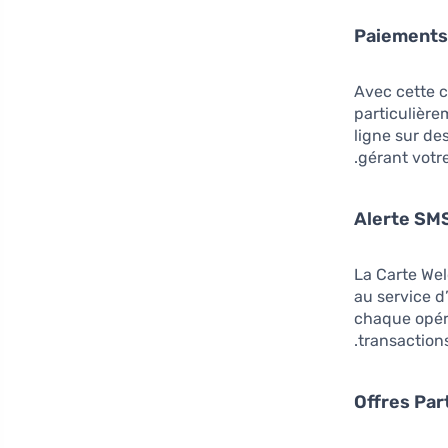
Paiements 
Avec cette c
particulièr
ligne sur de
gérant votr
Alerte SM
La Carte We
au service d
chaque opéra
transaction
Offres Par