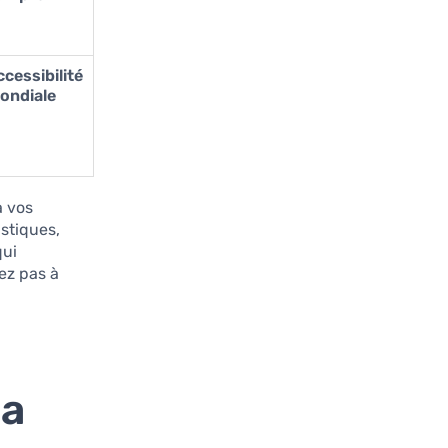
cessibilité
ondiale
à vos
istiques,
qui
ez pas à
ma