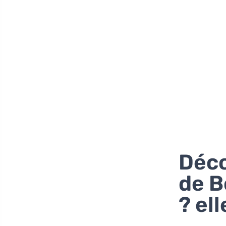
Déco
de B
ell