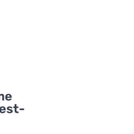
me
est-