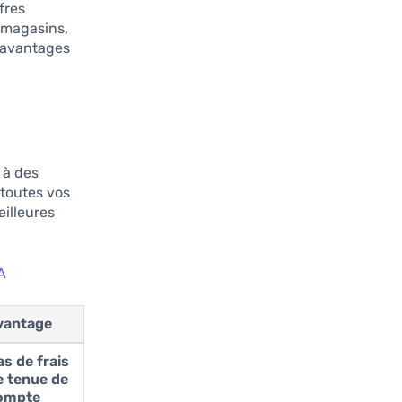
fres
s magasins,
 avantages
 à des
 toutes vos
eilleures
A
vantage
as de frais
e tenue de
ompte