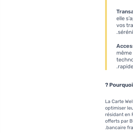
Transa
elle s
vos tr
séréni
Access
même p
techno
rapide
Pourquoi 
La Carte Wel
optimiser l
résidant en 
offerts par 
bancaire fra